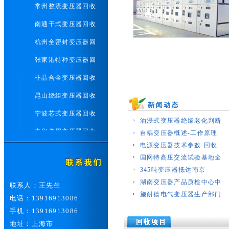
常州整流变压器回收
南通干式变压器回收
杭州全密封变压器回
张家港特种变压器回
非晶合金变压器回收
昆山绕组变压器回收
宁波芯式变压器回收
油浸式变压器绝缘老化判断
嘉兴仪用变压器回收
自耦变压器概述-工作原理
电源变压器技术参数-回收
常熟电力变压器回收
国网特高压交流试验基地全
二手配电柜整流柜回
345吨变压器抵达南京
湖南变压器产品质检中心中
联系人：王先生
废旧电线电缆回收
施耐德电气变压器生产部门
电话：13916913086
上海发电机组回收
手机：13916913086
上海中央空调回收
地址：上海市