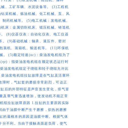
12类： (1)农业机械：拖拉机、播种
械、工矿车辆、水泥设备等。 (3)工程机
石油钻采机械、炼油机械、化工机械、泵、风
制药机械等。 (5)电工机械：发电机械、
6)机床：金属切削机床、锻压机械、铸造机
。 (8)仪器仪表：自动化仪表、电工仪器
。 (9)基础机械：轴承、液压件、密封
包装机、装箱机、输送机等。 (11)环保机
 (5)额定转速(nc)：柴油发电机组为了
效率(ηe)：指柴油发电机组在额定状态运行时
运行中柴油发电机组定子绕组和转子绕组允许比
障 柴油发电机组拉缸故障是在气缸及活塞环
故障时，气缸套的磨损非常剧烈，可达正
生拉缸后的外部特征是声音发生变化，排气冒
耗量及窜气量迅速增加，使发动机不能正常
机组拉缸故障原因 1.拉缸的主要原因实际
间由于油膜中断产生干磨擦，炽热的磨擦
拉缸的最根本的原因是油膜中断。根据气体
十分不利。当由于接触表面超负荷，使气