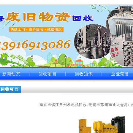
新闻动态
┊
回收项目
┊
回收知识
┊
企业荣誉
南京市镇江常州发电机回收-无锡市苏州南通太仓昆山