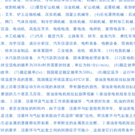
置、防护装置、润滑系统、冷却系统等部分组成。 机械行业的主要产品包括以下
机、收割机械等。 (2)重型矿山机械：冶金机械、矿山机械、起重机械、装卸机
械：叉车、铲土运输机械、压实机械、混凝土机械等。 (4)石化通用机械：
机、阀门、气体压缩机、制冷空调机械、造纸机械、印刷机械、塑料加工机械、
变压器、电动机、高低压开关、电线电缆、蓄电池、电焊机、家用电器等。 (
械、木工机械等。 (7)汽车：载货汽车、公路客车、轿车、改装汽车、摩托车等
仪表、光学仪器、成分分析仪、汽车仪器仪表、电料装备、电教设备、照相机等
件、粉末冶金制品、标准紧固件、工业链条、齿轮、模具等。 (10)包装机械：
械：水污染防治设备、大气污染防治设备、固体废物处理设备等。 (12)其他机械。
维持交流电的频率为50Hz时所需要的转速，单位为转/分(r/min)。 (6)额定
的效率。 (7)额定频率(fe)：我国规定额定频率为50Hz。 (8)额定温升：
环境温度升高的度数。我国规定环境温度以40℃计算。 柴油发电机组拉缸故
表面上沿着活塞运动方向出现的条纹状、带有颜色的损伤。柴油发电机组拉缸
常磨损的几十甚至几百倍。 柴油发电机组拉缸故障现象 1.柴油发电机组发
黑烟。 2.活塞、活塞环及气缸套工作表面被破坏，气体密封失效，机油的消
运转，甚至在很短的时间内，由于活塞、活塞环与缸套咬死而停车。 柴油发电
上是活塞、活塞环与气缸套表面由于高温而“熔接”拉伤。即活塞不与气缸套之
热引起金属的显微熔化而粘着，并将附近的金属质点扯断。 2.柴油发电机组
密封的要求，活塞环与气缸套之间的间隙应尽可能小，这就使它们的润滑条件