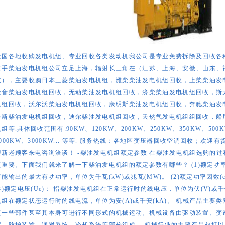
全国各地收购发电机组、专业回收各类发动机我公司是专业免费拆除及回收各
二手柴油发电机组公司立足上海，辐射长三角在（江苏、上海、安徽、山东、
京），主要收购日本三菱柴油发电机组，潍柴柴油发电机组回收，上柴柴油发
噪音柴油发电机组回收，无动柴油发电机组回收，济柴柴油发电机组回收，斯
机组回收，沃尔沃柴油发电机组回收，康明斯柴油发电机组回收，奔驰柴油发
金斯柴油发电机组回收，迪尔柴油发电机组回收，天然气发电机组组回收，船
机组等.具体回收范围有:90KW、120KW、200KW、250KW、350KW、500K
2000KW、3000KW... 等等. 服务热线：各地区变压器回收空调回收；
迎新老顾客来电咨询洽谈！ -柴油发电机组额定参数 在柴油发电机组选购的
其重要。下面我们就来了解一下柴油发电机组的额定参数有哪些？ (1)额定功率
所能输出的最大有功功率，单位为千瓦(kW)或兆瓦(MW)。 (2)额定功率因数(
(3)额定电压(Ue)： 指柴油发电机组在正常运行时的线电压，单位为伏(V)或千伏(
机组在额定状态运行时的线电流，单位为安(A)或千安(kA)。 机械产品主要
其一些部件甚至其本身可进行不同形式的机械运动。机械设备由驱动装置、变