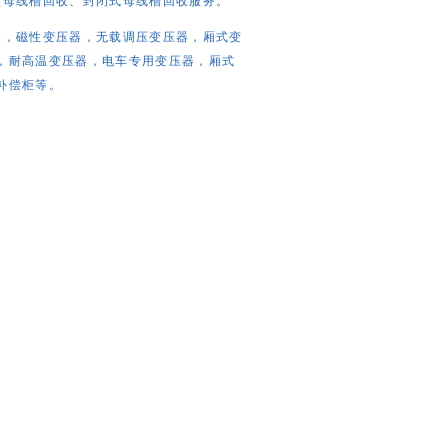
型母线槽回收、封闭式母线槽回收服务。
器，磁性变压器，无载调压变压器，厢式变
，耐高温变压器，电车专用变压器，厢式
补偿柜等。