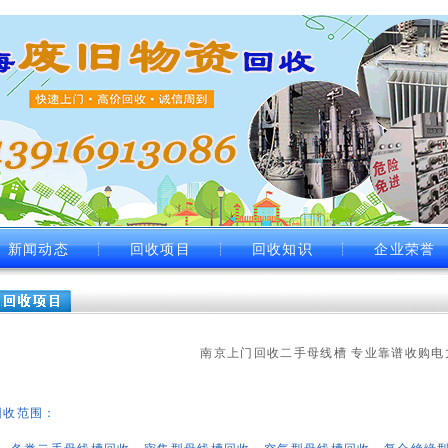
新闻动态
┊
回收项目
┊
回收知识
┊
企业荣誉
南京上门回收二手母线槽 专业靠谱收购电
回收范围：